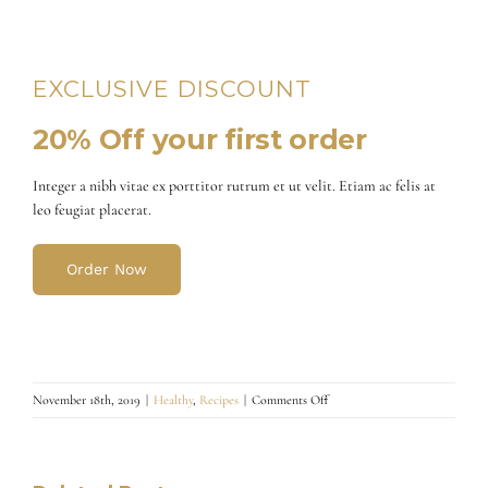
EXCLUSIVE DISCOUNT
20% Off your first order
Integer a nibh vitae ex porttitor rutrum et ut velit. Etiam ac felis at
leo feugiat placerat.
Order Now
on
November 18th, 2019
|
Healthy
,
Recipes
|
Comments Off
Secret
Recipe
to