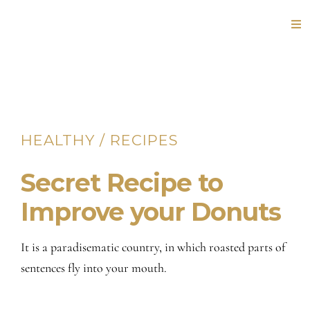
Skip
Tog
to
Nav
content
HOME
SHOP
HEALTHY
/
RECIPES
ABOUT US
Secret Recipe to
CONTACT 
Improve your Donuts
It is a paradisematic country, in which roasted parts of
sentences fly into your mouth.